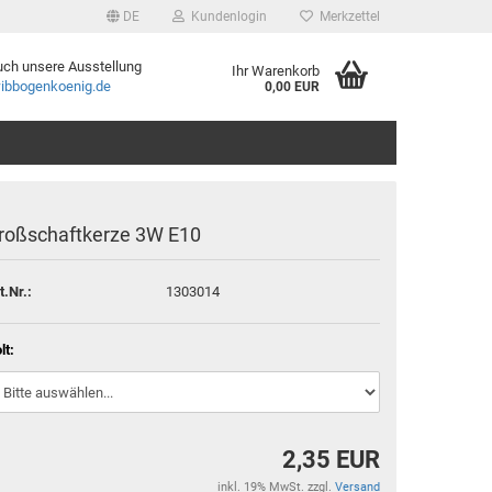
DE
Kundenlogin
Merkzettel
uch unsere Ausstellung
Ihr Warenkorb
bbogenkoenig.de
0,00 EUR
roßschaftkerze 3W E10
t.Nr.:
1303014
rstellen
rt vergessen?
lt:
2,35 EUR
inkl. 19% MwSt. zzgl.
Versand