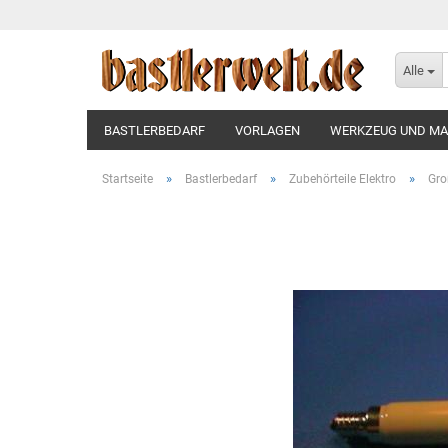
Alle
BASTLERBEDARF
VORLAGEN
WERKZEUG UND MA
»
»
»
Startseite
Bastlerbedarf
Zubehörteile Elektro
Gro