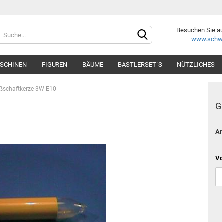
Sprache auswählen
Besuchen Sie a
www.schwi
SCHINEN
FIGUREN
BÄUME
BASTLERSET´S
NÜTZLICHES
Lieferland
ßschaftkerze 3W E10
G
Ar
Konto e
Passwo
Vo